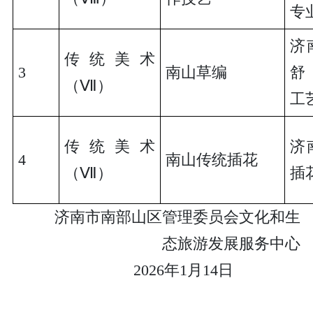
专
济
传统美术
3
南山草编
舒
（Ⅶ）
工
传统美术
济
4
南山传统插花
（Ⅶ）
插
济南市南部山区管理委员会文化和生
态旅游发展服务中心
2026年1月14日