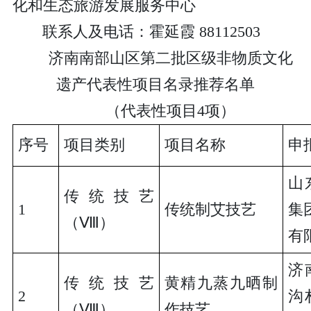
化和生态旅游发展服务中心
联系人及电话：霍延霞 88112503
济南南部山区第二批区级非物质文化
遗产代表性项目名录推荐名单
（代表性项目4项）
序号
项目类别
项目名称
申
山
传统技艺
1
传统制艾技艺
集
（Ⅷ）
有
济
传统技艺
黄精九蒸九晒制
2
沟
（Ⅷ）
作技艺