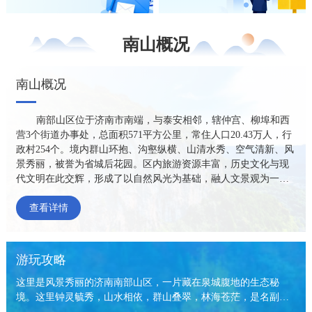
南山概况
南山概况
南部山区位于济南市南端，与泰安相邻，辖仲宫、柳埠和西
营3个街道办事处，总面积571平方公里，常住人口20.43万人，行
政村254个。境内群山环抱、沟壑纵横、山清水秀、空气清新、风
景秀丽，被誉为省城后花园。区内旅游资源丰富，历史文化与现
代文明在此交辉，形成了以自然风光为基础，融人文景观为一体
的资源体系，四门塔风景区、跑马岭、红叶谷生态文化旅游区、
九顶塔民族风情园、九如山风景区等，充裕着清新的山野情趣和
查看详情
浓郁的乡村韵味，与大城市中拥挤的环境、喧嚣的生活形成鲜明
的对比。文化浓厚，文脉相同，历史文化与绿色文化有机相融，
是济南环城游憩带的优良候选地。
游玩攻略
这里是风景秀丽的济南南部山区，一片藏在泉城腹地的生态秘
境。这里钟灵毓秀，山水相依，群山叠翠，林海苍茫，是名副其
实的天然氧吧，更是齐鲁大地上一颗璀璨的绿色明珠。春有山花