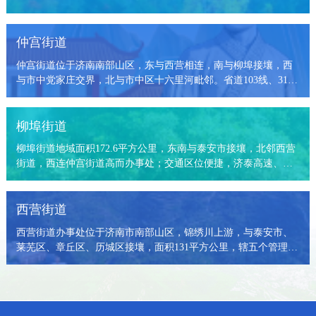
烂漫，生机盎然；夏有清泉飞瀑，清凉宜人；秋有层林尽染，硕
果飘香；冬有银装素裹，静谧祥和。四季南山，季季皆景，步步
仲宫街道
如画。九如山的瀑布溪流，红叶谷的斑斓秋色，四门塔的千年古
韵，锦绣川的碧波荡漾，一处处美景串联起南部山区最动人的画
仲宫街道位于济南南部山区，东与西营相连，南与柳埠接壤，西
卷。在这里，你可以登山望远、亲水漫步、田园采摘、研学露
与市中党家庄交界，北与市中区十六里河毗邻。省道103线、317
营，感受自然之美，体验乡野之趣。在这里，你可以品尝柴火炖
线、518线穿境而过，交通便达、区位优越。辖区（不含高而、锦
鸡、泉水豆腐、农家风味，住进山野民宿，枕着星空，伴着鸟
绣川）面积142.92平方公里，下辖8个管理区，74个行政村，居民
鸣，卸下疲惫，放松身心。山水润南山，生态藏人间。济南南部
小区147个。辖区总人口3.41万户、12.72万人，其中常住人口8.22
柳埠街道
山区，有诗，有远方，有烟火，有温暖。一城山色，半城湖光，
万人、流动人口4.50万人。辖1个党委、5个党总支、112个党支
最美不过，济南南山。欢迎走进南部山区，遇见最美的生态山
柳埠街道地域面积172.6平方公里，东南与泰安市接壤，北邻西营
部，管理党员3100余名。
水，邂逅最真的田园乡愁！
街道，西连仲宫街道高而办事处；交通区位便捷，济泰高速、
S103线等交通干线贯通内外地，济枣高铁南山段开工建设，并设
南山站；生态优势显著，处泰山北麓，森林覆盖率达72%，全年
空气优良天数300天以上，有柳埠、药乡两处国家级森林公园，涌
西营街道
泉等6处济南新“七十二名泉”，是泉城“水塔”“绿肺”。2016年，撤
西营街道办事处位于济南市南部山区，锦绣川上游，与泰安市、
销柳埠镇，以其原行政区域设立柳埠街道办事处，街道办事处机
莱芜区、章丘区、历城区接壤，面积131平方公里，辖五个管理区
关驻原柳埠镇政府驻地，下辖8个管理区、87个行政村、158个自
（西营、南营、积米峪、枣林、龙湾），38个行政村，99个自然
然村，户籍人口6.2万人。
村，户籍人口约3.2万人，常住人口约1.5万人。省道317线、港西
路、彩西路等纵横连通。2019年，经山东省人民政府批复，撤销
西营镇，设立西营街道办事处。